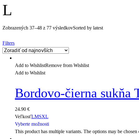
L
Zobrazených 37–48 z 77 výsledkov
Sorted by latest
Filters
Add to Wishlist
Remove from Wishlist
Add to Wishlist
Bordovo-čierna sukňa 
24.90
€
Veľkosť
L
M
S
XL
Vyberte možnosti
This product has multiple variants. The options may be chosen