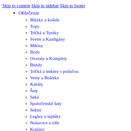
Skip to content
Skip to sidebar
Skip to footer
Oblečenie
Blúzky a košele
Topy
Tričká a Tuniky
Svetre a Kardigány
Mikiny
Body
Overaly a Komplety
Bundy
Tričká a mikiny s potlačou
Vesty a Bolérka
Kabáty
Šaty
Saká
Spoločenské šaty
Sukne
Legíny a tepláky
Nohavice a rifle
Kraťasy