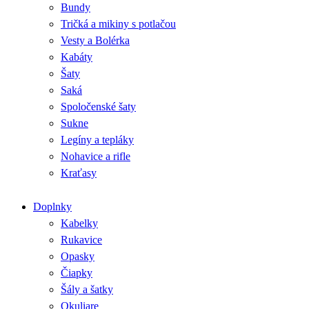
Bundy
Tričká a mikiny s potlačou
Vesty a Bolérka
Kabáty
Šaty
Saká
Spoločenské šaty
Sukne
Legíny a tepláky
Nohavice a rifle
Kraťasy
Doplnky
Kabelky
Rukavice
Opasky
Čiapky
Šály a šatky
Okuliare