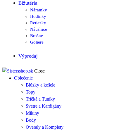
Bižutéria
Náramky
Hodinky
Retiazky
Náušnice
Brošne
Goliere
Výpredaj
Close
Oblečenie
Blúzky a košele
Topy
Tričká a Tuniky
Svetre a Kardigány
Mikiny
Body
Overaly a Komplety