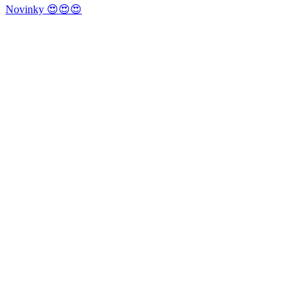
Novinky 😍😍😍