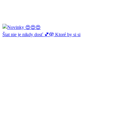
Šiat nie je nikdy dosť 💕🫣 Ktoré by si si