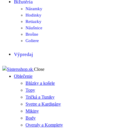
Bižutéria
Náramky
Hodinky
Retiazky
Náušnice
Brošne
Goliere
Výpredaj
Close
Oblečenie
Blúzky a košele
Topy
Tričká a Tuniky
Svetre a Kardigány
Mikiny
Body
Overaly a Komplety