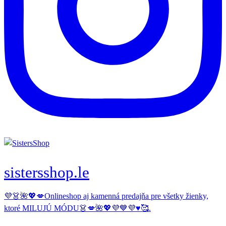
sistersshop.le
💜👗🌺💖💋Onlineshop aj kamenná predajňa pre všetky žienky,
ktoré MILUJÚ MÓDU👗💋🌺💖💜💙💜♥️🥰.