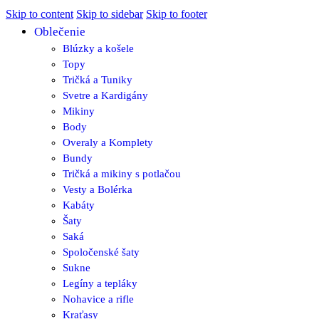
Skip to content
Skip to sidebar
Skip to footer
Oblečenie
Blúzky a košele
Topy
Tričká a Tuniky
Svetre a Kardigány
Mikiny
Body
Overaly a Komplety
Bundy
Tričká a mikiny s potlačou
Vesty a Bolérka
Kabáty
Šaty
Saká
Spoločenské šaty
Sukne
Legíny a tepláky
Nohavice a rifle
Kraťasy