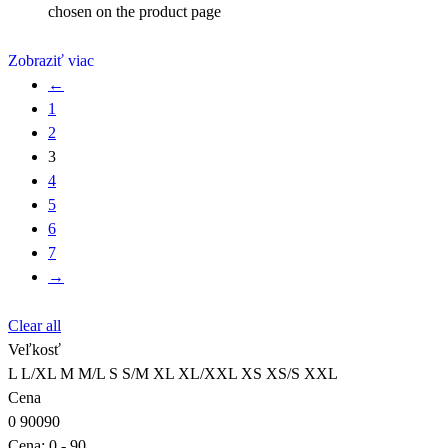
chosen on the product page
Zobraziť viac
←
1
2
3
4
5
6
7
→
Clear all
Veľkosť
L
L/XL
M
M/L
S
S/M
XL
XL/XXL
XS
XS/S
XXL
Cena
0
90
0
90
Cena:
0 - 90