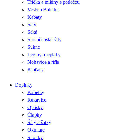
Tričká a mikiny s potlačou
Vesty a Bolérka
Kabáty
Šaty
Saká
Spoločenské šaty
Sukne
Legíny a tepláky
Nohavice a rifle
Kraťasy
Doplnky
Kabelky
Rukavice
Opasky
Čiapky
Šály a šatky
Okuliare
Silonky