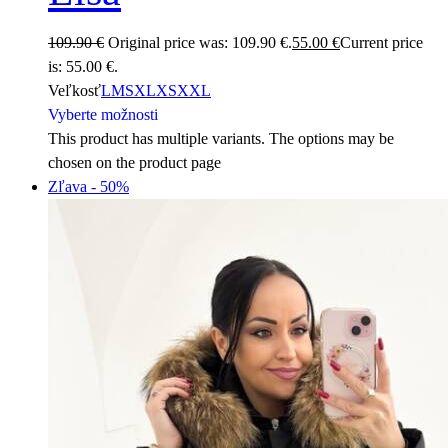
109.90
€
Original price was: 109.90 €.
55.00
€
Current price
is: 55.00 €.
Veľkosť
L
M
S
XL
XS
XXL
Vyberte možnosti
This product has multiple variants. The options may be
chosen on the product page
Zľava
- 50%