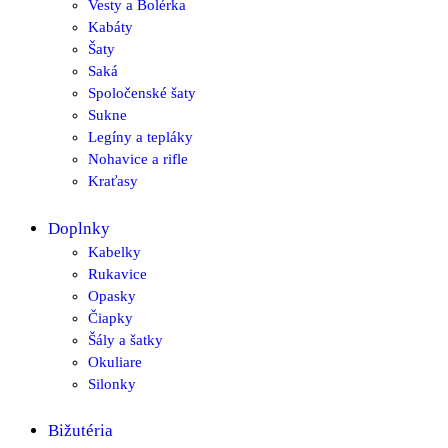
Vesty a Bolérka
Kabáty
Šaty
Saká
Spoločenské šaty
Sukne
Legíny a tepláky
Nohavice a rifle
Kraťasy
Doplnky
Kabelky
Rukavice
Opasky
Čiapky
Šály a šatky
Okuliare
Silonky
Bižutéria