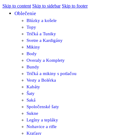
Skip to content
Skip to sidebar
Skip to footer
Oblečenie
Blúzky a košele
Topy
Tričká a Tuniky
Svetre a Kardigány
Mikiny
Body
Overaly a Komplety
Bundy
Tričká a mikiny s potlačou
Vesty a Bolérka
Kabáty
Šaty
Saká
Spoločenské šaty
Sukne
Legíny a tepláky
Nohavice a rifle
Kraťasy