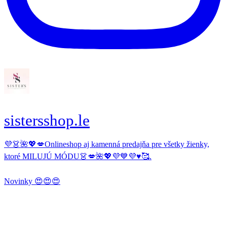
sistersshop.le
💜👗🌺💖💋Onlineshop aj kamenná predajňa pre všetky žienky,
ktoré MILUJÚ MÓDU👗💋🌺💖💜💙💜♥️🥰.
Novinky 😍😍😍