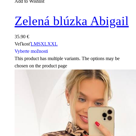
Add to Wishlist
Zelená blúzka Abigail
35.90
€
Veľkosť
L
M
S
XL
XXL
Vyberte možnosti
This product has multiple variants. The options may be
chosen on the product page