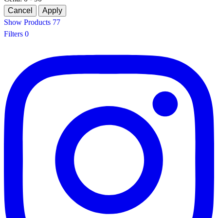
Show Products
77
Filters
0