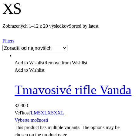
XS
Zobrazených 1–12 z 20 výsledkov
Sorted by latest
Filters
Add to Wishlist
Remove from Wishlist
Add to Wishlist
Tmavosivé rifle Vanda
32.90
€
Veľkosť
L
M
S
XL
XS
XXL
Vyberte možnosti
This product has multiple variants. The options may be
chosen on the product page