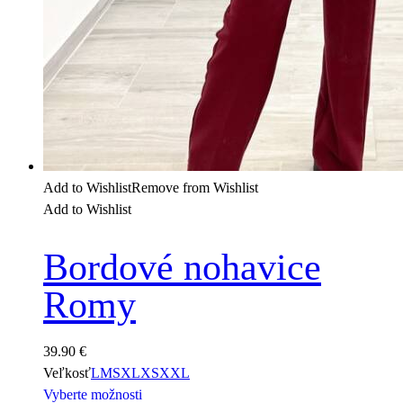
Add to Wishlist
Remove from Wishlist
Add to Wishlist
Bordové nohavice
Romy
39.90
€
Veľkosť
L
M
S
XL
XS
XXL
Vyberte možnosti