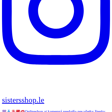
sistersshop.le
Onlineshop aj kamenná predajňa pre všetky žienky,