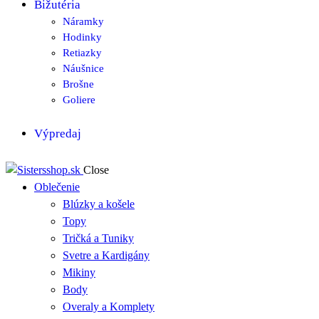
Bižutéria
Náramky
Hodinky
Retiazky
Náušnice
Brošne
Goliere
Výpredaj
Close
Oblečenie
Blúzky a košele
Topy
Tričká a Tuniky
Svetre a Kardigány
Mikiny
Body
Overaly a Komplety