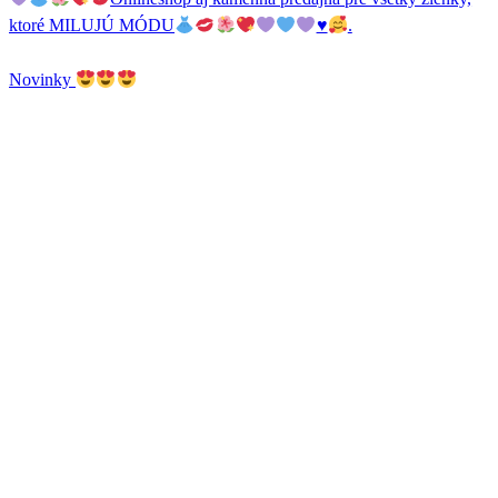
ktoré MILUJÚ MÓDU
♥️
.
Novinky