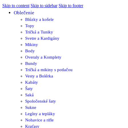
Skip to content
Skip to sidebar
Skip to footer
Oblečenie
Blúzky a košele
Topy
Tričká a Tuniky
Svetre a Kardigány
Mikiny
Body
Overaly a Komplety
Bundy
Tričká a mikiny s potlačou
Vesty a Bolérka
Kabáty
Šaty
Saká
Spoločenské šaty
Sukne
Legíny a tepláky
Nohavice a rifle
Kraťasy