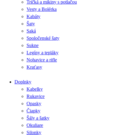
Tričká a mikiny s potlačou
Vesty a Bolérka
Kabáty
Šaty
Saká
Spoločenské šaty
Sukne
Legíny a tepláky
Nohavice a rifle
Kraťasy
Doplnky
Kabelky
Rukavice
Opasky
Čiapky
Šály a šatky
Okuliare
Silonky