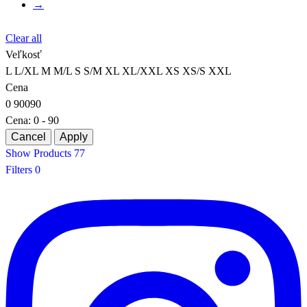
→
Clear all
Veľkosť
L
L/XL
M
M/L
S
S/M
XL
XL/XXL
XS
XS/S
XXL
Cena
0
90
0
90
Cena:
0 - 90
Show Products
77
Filters
0