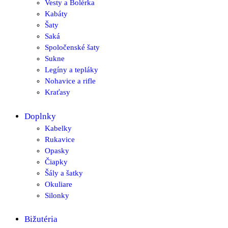
Vesty a Bolérka
Kabáty
Šaty
Saká
Spoločenské šaty
Sukne
Legíny a tepláky
Nohavice a rifle
Kraťasy
Doplnky
Kabelky
Rukavice
Opasky
Čiapky
Šály a šatky
Okuliare
Silonky
Bižutéria