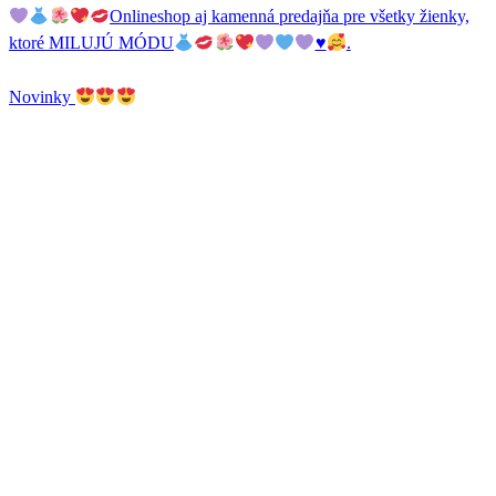
Onlineshop aj kamenná predajňa pre všetky žienky,
ktoré MILUJÚ MÓDU
♥️
.
Novinky