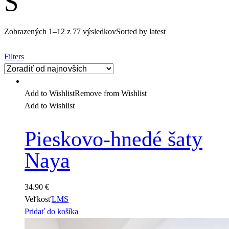
S
Zobrazených 1–12 z 77 výsledkov
Sorted by latest
Filters
Add to Wishlist
Remove from Wishlist
Add to Wishlist
Pieskovo-hnedé šaty
Naya
34.90
€
Veľkosť
L
M
S
Pridať do košíka