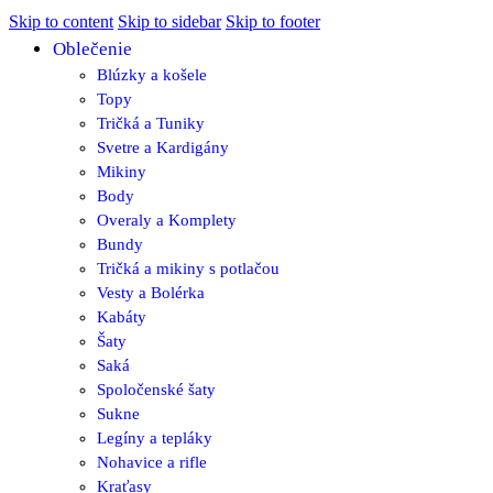
Skip to content
Skip to sidebar
Skip to footer
Oblečenie
Blúzky a košele
Topy
Tričká a Tuniky
Svetre a Kardigány
Mikiny
Body
Overaly a Komplety
Bundy
Tričká a mikiny s potlačou
Vesty a Bolérka
Kabáty
Šaty
Saká
Spoločenské šaty
Sukne
Legíny a tepláky
Nohavice a rifle
Kraťasy