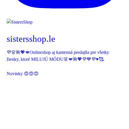
sistersshop.le
💜👗🌺💖💋Onlineshop aj kamenná predajňa pre všetky
žienky, ktoré MILUJÚ MÓDU👗💋🌺💖💜💙💜♥️🥰.
Novinky 😍😍😍