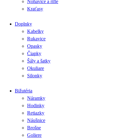
Nohavice a rifle
Kraťasy
Doplnky
Kabelky
Rukavice
Opasky
Čiapky
Šály a šatky
Okuliare
Silonky
Bižutéria
Náramky
Hodinky
Retiazky
Náušnice
Brošne
Goliere