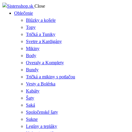
Close
Oblečenie
Blúzky a košele
Topy
Tričká a Tuniky
Svetre a Kardigány
Mikiny
Body
Overaly a Komplety
Bundy
Tričká a mikiny s potlačou
Vesty a Bolérka
Kabáty
Šaty
Saká
Spoločenské šaty
Sukne
Legíny a tepláky