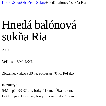
Domov
Shop
Oblečenie
Sukne
Hnedá balónová sukňa Ria
Hnedá balónová
sukňa Ria
29.90
€
Veľkosť: S/M, L/XL
Zloženie: viskóza 30 %, polyester 70 %, Poľsko
Rozmery:
S/M – pás 33-37 cm, boky 51 cm, dĺžka 42 cm,
L/XL – pás 38-42 cm, boky 55 cm, dĺžka 43 cm.