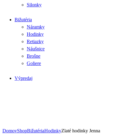
Silonky
Bižutéria
Náramky
Hodinky
Retiazky
Náušnice
Brošne
Goliere
Výpredaj
Domov
Shop
Bižutéria
Hodinky
Zlaté hodinky Jenna