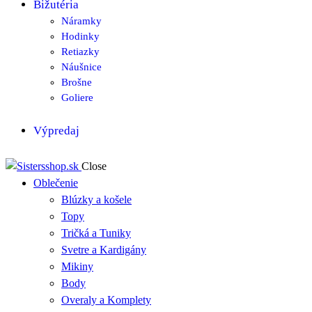
Bižutéria
Náramky
Hodinky
Retiazky
Náušnice
Brošne
Goliere
Výpredaj
Close
Oblečenie
Blúzky a košele
Topy
Tričká a Tuniky
Svetre a Kardigány
Mikiny
Body
Overaly a Komplety