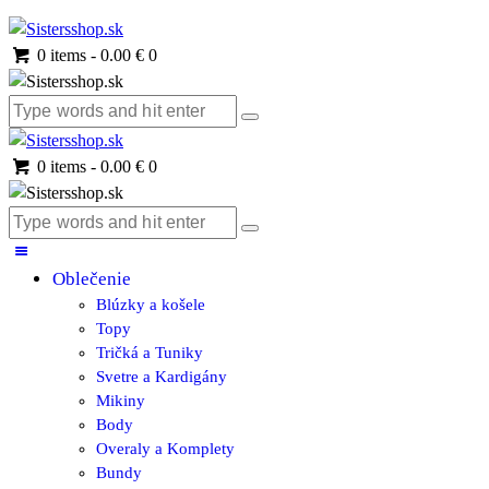
0 items
-
0.00 €
0
0 items
-
0.00 €
0
Oblečenie
Blúzky a košele
Topy
Tričká a Tuniky
Svetre a Kardigány
Mikiny
Body
Overaly a Komplety
Bundy