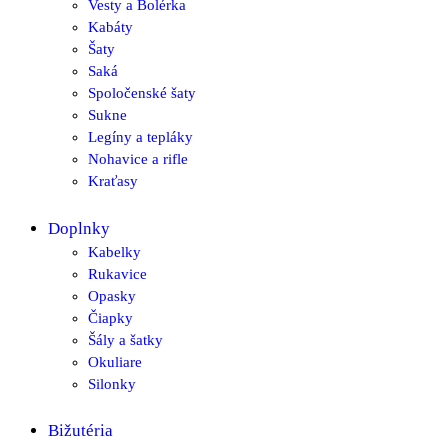
Vesty a Bolérka
Kabáty
Šaty
Saká
Spoločenské šaty
Sukne
Legíny a tepláky
Nohavice a rifle
Kraťasy
Doplnky
Kabelky
Rukavice
Opasky
Čiapky
Šály a šatky
Okuliare
Silonky
Bižutéria