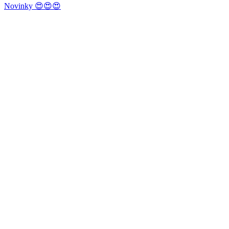
Novinky 😍😍😍