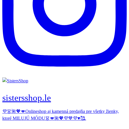
sistersshop.le
💜👗🌺💖💋Onlineshop aj kamenná predajňa pre všetky žienky,
ktoré MILUJÚ MÓDU👗💋🌺💖💜💙💜♥️🥰.