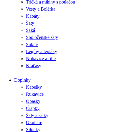
Tričká a mikiny s potlačou
Vesty a Bolérka
Kabáty
Šaty
Saká
Spoločenské šaty
Sukne
Legíny a tepláky
Nohavice a rifle
Kraťasy
Doplnky
Kabelky
Rukavice
Opasky
Čiapky
Šály a šatky
Okuliare
Silonky