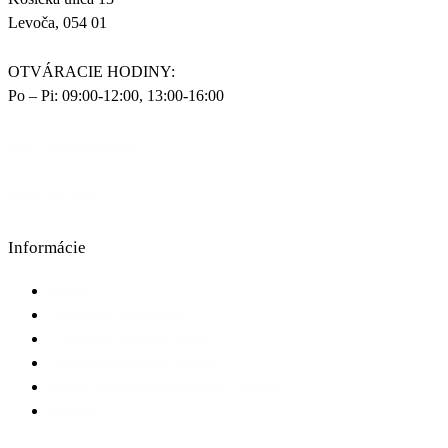
Levoča, 054 01
OTVÁRACIE HODINY:
Po – Pi: 09:00-12:00, 13:00-16:00
info@sistersshop.sk
0948 608 444
Informácie
Home
Obchodné podmienky
Výmena a vrátenie tovaru
Ochrana osobných údajov
Zásady používania súborov Cookies
Kontakt