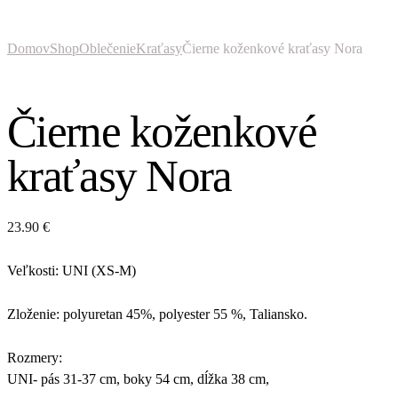
Domov
Shop
Oblečenie
Kraťasy
Čierne koženkové kraťasy Nora
Čierne koženkové
kraťasy Nora
23.90
€
Veľkosti: UNI (XS-M)
Zloženie: polyuretan 45%, polyester 55 %, Taliansko.
Rozmery:
UNI- pás 31-37 cm, boky 54 cm, dĺžka 38 cm,