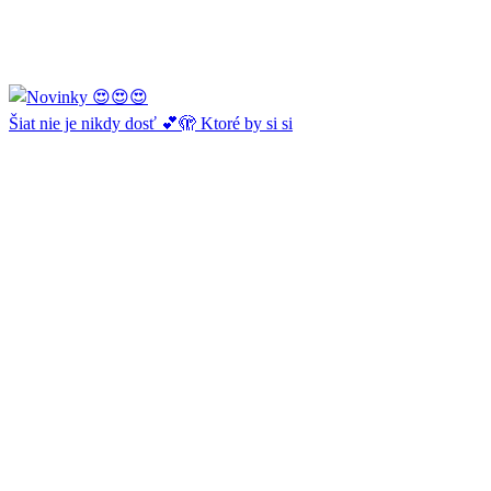
Šiat nie je nikdy dosť 💕🫣 Ktoré by si si